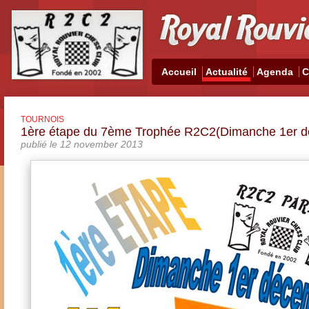
Accueil
Actualité
Agenda
C
TOURNOIS
1ère étape du 7ème Trophée R2C2(Dimanche 1e
publié le 12 november 2013