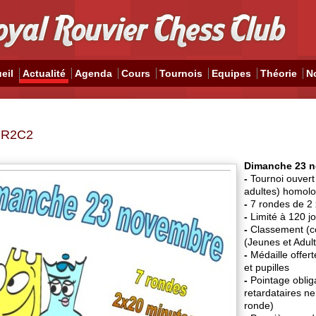
eil
Actualité
Agenda
Cours
Tournois
Equipes
Théorie
N
e R2C2
Dimanche 23 n
-
Tournoi ouvert 
adultes) homol
-
7 rondes de 2 
-
Limité à 120 j
-
Classement (co
(Jeunes et Adult
-
Médaille offert
et pupilles
-
Pointage oblig
retardataires ne
ronde)