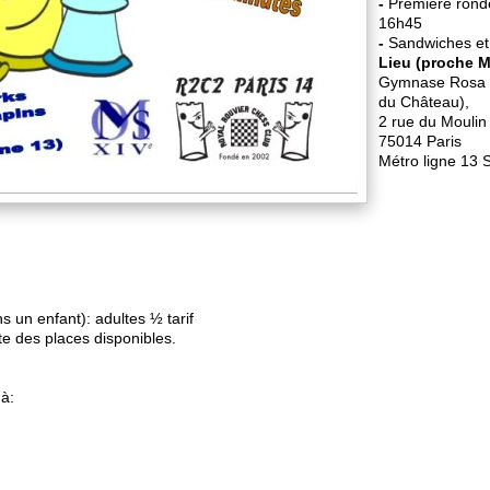
-
Première ronde
16h45
-
Sandwiches et 
Lieu (proche 
Gymnase Rosa Pa
du Château),
2 rue du Moulin
75014 Paris
Métro ligne 13 
s un enfant): adultes ½ tarif
ite des places disponibles.
à: