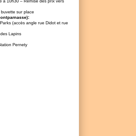
 à 10h30 – Remise des prix vers
buvette sur place
Montparnasse):
rks (accès angle rue Didot et rue
 des Lapins
Station Pernety